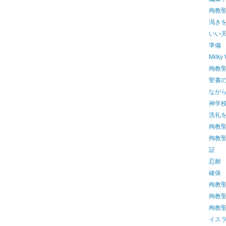
殉教
渇き
いい
準備
Milky
殉教聖
聖書
なが
神学校
洗礼
殉教聖
殉教聖
証
忍耐
確保
殉教聖
殉教聖
殉教
イス