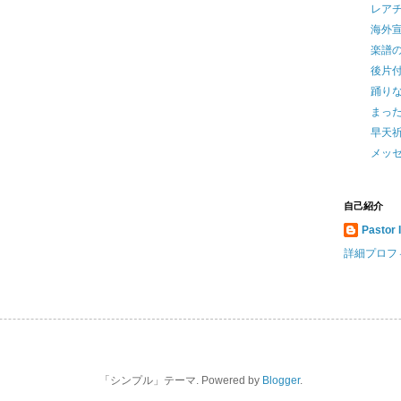
レア
海外
楽譜
後片
踊りな
まっ
早天
メッ
自己紹介
Pastor 
詳細プロフ
「シンプル」テーマ. Powered by
Blogger
.