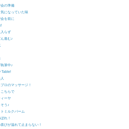
聖会の準備
と気になっていた味
聖会を前に
!
水入らず
ん進む♪
式
除
執筆中♪
 Table!
美人
にプロのマッサージ！
らこちらで
ティーヤ
そう♪
イトミルクバーム
めぼれ！
の喜びが溢れて止まらない！