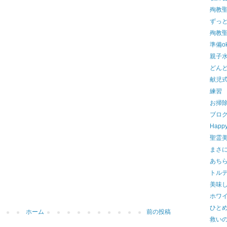
殉教
ずっ
殉教
準備ok
親子
どんど
献児
練習
お掃
ブログ
Happy
聖霊
まさ
あち
トル
美味し
ホワ
ひと
ホーム
前の投稿
救い