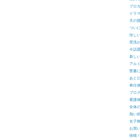
ブロ
ドラ
天の賛
つい
珍し
受洗
今話
新し
アル
聖書に
あと1
奉仕
ブロ
看護
全体
熱い
女子牧
お買い
快晴