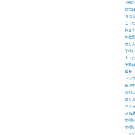
F60
食欲
お似
こよ
気合
殉教
差し
手軽
太っ
予防
優雅
パン
練習
真剣
帰り
アク
超高
水曜
水曜祈
二人