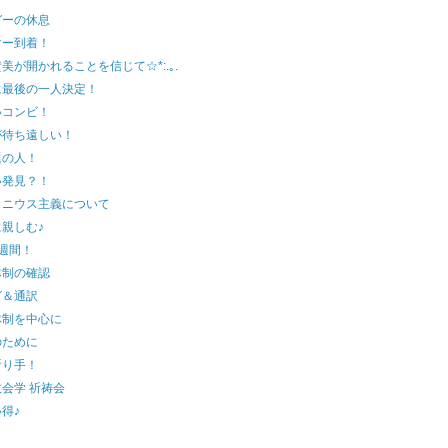
ガーの休息
マー到着！
美が開かれることを信じて☆*:.｡.
に最後の一人決定！
いコンビ！
が待ち遠しい！
題の人！
い発見？！
ミニウス主義について
親しむ♪
週間！
体制の確認
グ＆通訳
体制を中心に
のために
祈り手！
会学 祈祷会
得♪
！