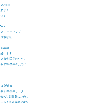
聖会の前に
を潤す！
天気！
 Way
会 ミーティング
の基本教理
ら
 祈祷会
を受けます！
会 特別賛美のために
会 前半賛美のために
会 祈祷会
会 前半賛美リーダー
聖会の特別賛美のために
ラエル＆海外宣教祈祷会