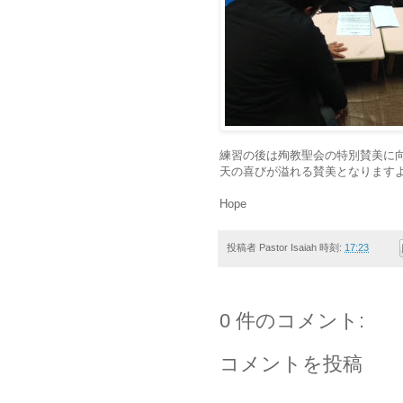
練習の後は殉教聖会の特別賛美に向けて
天の喜びが溢れる賛美となりますように！*･゜ﾟ･
Hope
投稿者
Pastor Isaiah
時刻:
17:23
0 件のコメント:
コメントを投稿