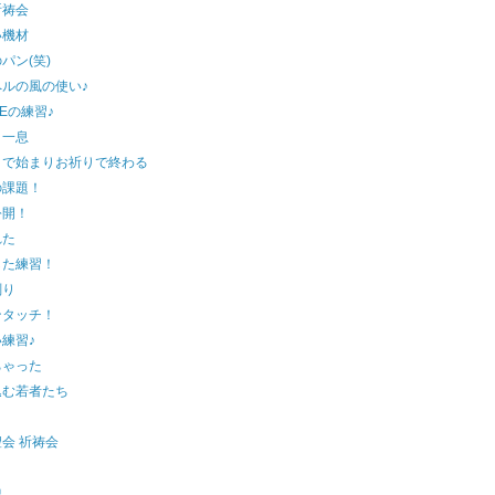
祈祷会
い機材
パン(笑)
ペルの風の使い♪
CEの練習♪
と一息
りで始まりお祈りで終わる
の課題！
公開！
れた
した練習！
削り
ンタッチ！
練習♪
ちゃった
込む若者たち
！
会 祈祷会
中