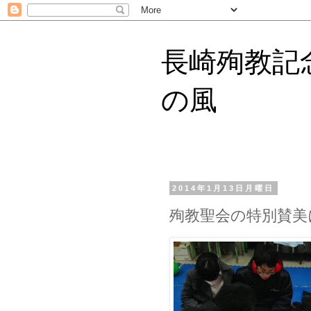
長崎殉教記
の風
2014年1月13日月曜日
殉教聖会の特別賛美