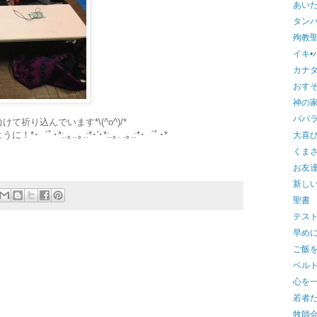
あいたた
タン
殉教聖
イキ•
カナ
おすそ
神の
パパ
祈り込んでいます*\(^o^)/*
*:.｡..｡.:*･'･*:.｡. .｡.:*･゜ﾟ･*
大喜
くま
お友達
新し
聖書
テス
早め
ご飯
ベル
心を
若者
牧師