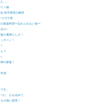
....。
バリン娘
会 前半賛美の練習
ハラザヤ君
ダの家庭料理〜忘れられない味〜
分け♪
家族の素晴らしさ！
ラッチーノ！
び！
さん？
♪
い神の家族！
ト作成
に
を
トです。
一つに、心を込めて。
たちの熱い賛美！
会