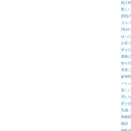
婦人
新し
誘惑の
ゴス
PEA
ほっ
お祈
祈り
選曲
削ら
充実
鉛筆
バト
楽しい
消し
祈り
完成
殉教聖
標語
編集