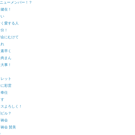
のニューメンバー！？
は健在！
合い
なく愛する人
十分！
聖会にむけて
入れ
に素早く
た肉まん
は大事！
フレット
中に彩雲
な奉仕
ます
セスよろしく！
層ビル？
祈祷会
祷会 賛美
で