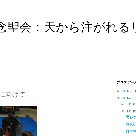
念聖会：天から注がれる
ブログ アー
►
2018
(1)
に向けて
▼
2014
(1
►
2月
(
▼
1月
(
思わ
徹夜
日本教