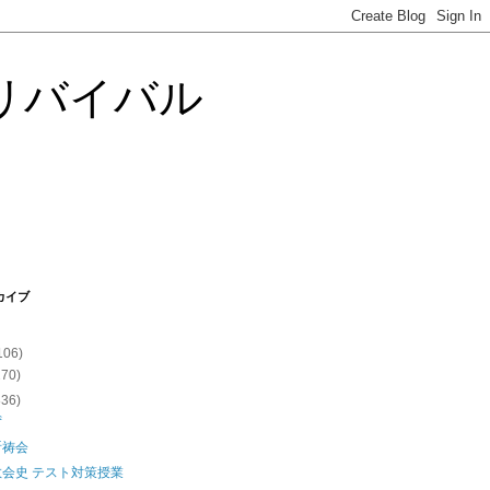
リバイバル
カイブ
106)
270)
836)
ず
祈祷会
会史 テスト対策授業