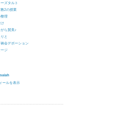
チーズタルト
宣教2の授業
の整理
付け
がら賛美♪
たりと
祈祷会デボーション
セージ
Isaiah
ィールを表示